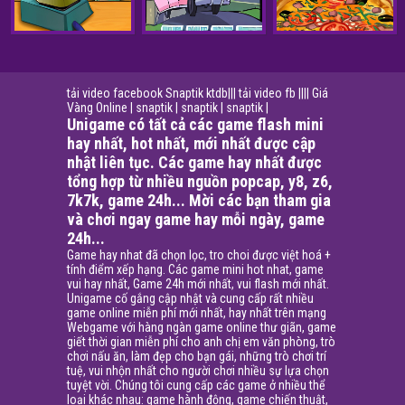
tải video facebook
Snaptik
ktdb
|||
tải video fb
||||
Giá
Vàng Online
|
snaptik
|
snaptik
|
snaptik
|
Unigame có tất cả các game flash mini
hay nhất, hot nhất, mới nhất được cập
nhật liên tục. Các game hay nhất được
tổng hợp từ nhiều nguồn popcap, y8, z6,
7k7k, game 24h... Mời các bạn tham gia
và chơi ngay game hay mỗi ngày, game
24h...
Game hay nhat đã chọn lọc, tro choi được việt hoá +
tính điểm xếp hạng. Các game mini hot nhat, game
vui hay nhất, Game 24h mới nhất, vui flash mới nhất.
Unigame cố gắng cập nhật và cung cấp rất nhiều
game online miễn phí mới nhất, hay nhất trên mạng
Webgame với hàng ngàn game online thư giãn, game
giết thời gian miễn phí cho anh chị em văn phòng, trò
chơi nấu ăn, làm đẹp cho bạn gái, những trò chơi trí
tuệ, vui nhộn nhất cho người chơi nhiều sự lựa chọn
tuyệt vời. Chúng tôi cung cấp các game ở nhiều thể
loại khác nhau: game hành động, game chiến thuật,