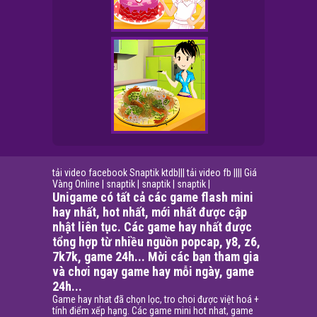
tải video facebook
Snaptik
ktdb
|||
tải video fb
||||
Giá
Vàng Online
|
snaptik
|
snaptik
|
snaptik
|
Unigame có tất cả các game flash mini
hay nhất, hot nhất, mới nhất được cập
nhật liên tục. Các game hay nhất được
tổng hợp từ nhiều nguồn popcap, y8, z6,
7k7k, game 24h... Mời các bạn tham gia
và chơi ngay game hay mỗi ngày, game
24h...
Game hay nhat đã chọn lọc, tro choi được việt hoá +
tính điểm xếp hạng. Các game mini hot nhat, game