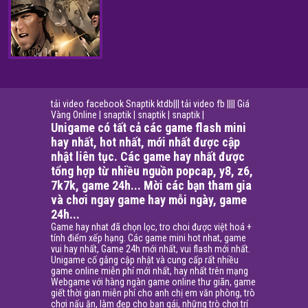
tải video facebook
Snaptik
ktdb
|||
tải video fb
||||
Giá
Vàng Online
|
snaptik
|
snaptik
|
snaptik
|
Unigame có tất cả các game flash mini
hay nhất, hot nhất, mới nhất được cập
nhật liên tục. Các game hay nhất được
tổng hợp từ nhiều nguồn popcap, y8, z6,
7k7k, game 24h... Mời các bạn tham gia
và chơi ngay game hay mỗi ngày, game
24h...
Game hay nhat đã chọn lọc, tro choi được việt hoá +
tính điểm xếp hạng. Các game mini hot nhat, game
vui hay nhất, Game 24h mới nhất, vui flash mới nhất.
Unigame cố gắng cập nhật và cung cấp rất nhiều
game online miễn phí mới nhất, hay nhất trên mạng
Webgame với hàng ngàn game online thư giãn, game
giết thời gian miễn phí cho anh chị em văn phòng, trò
chơi nấu ăn, làm đẹp cho bạn gái, những trò chơi trí