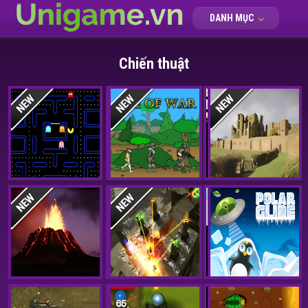
DANH MỤC
Chiến thuật