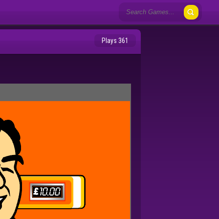
Plays 361