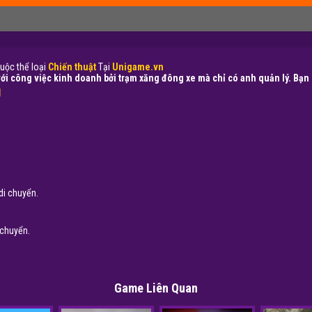
uộc thể loại
Chiến thuật
Tại
Unigame.vn
i công việc kinh doanh bởi trạm xăng đông xe mà chỉ có anh quản lý. Bạn h
g
i chuyển.
 chuyển.
Game Liên Quan