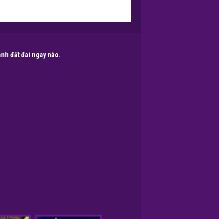
ành đất đai ngay nào.