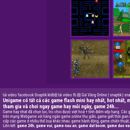
tải video facebook
Snaptik
ktdb
|||
tải video fb
||||
Giá Vàng Online
|
snaptik
|
sna
Unigame có tất cả các game flash mini hay nhất, hot nhất, 
tham gia và chơi ngay game hay mỗi ngày, game 24h...
Game hay nhat đã chọn lọc, tro choi được việt hoá + tính điểm xếp hạng. Các 
trên mạng Webgame với hàng ngàn game online thư giãn, game giết thời gian miễ
cấp các game ở nhiều thể loại khác nhau: game hành động, game chiến thuật, 
Liên kết:
game 24h
,
game vui
,
game nau an
,
game dat boom
,
game dao va