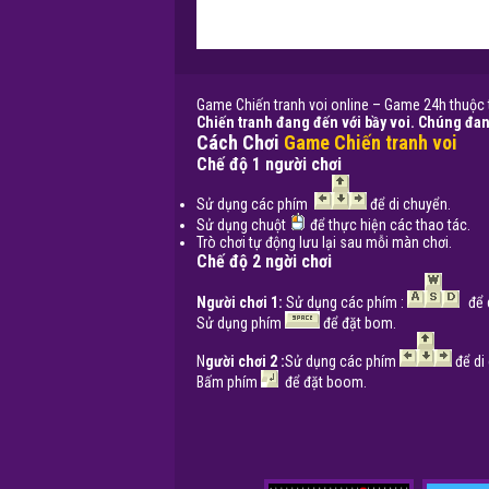
Game Chiến tranh voi online – Game 24h thuộc 
Chiến tranh đang đến với bầy voi. Chúng đan
Cách Chơi
Game Chiến tranh voi
Chế độ 1 người chơi
Sử dụng các phím
để di chuyển.
Sử dụng chuột
để thực hiện các thao tác.
Trò chơi tự động lưu lại sau mỗi màn chơi.
Chế độ 2 ngời chơi
Người chơi 1:
Sử dụng các phím :
để d
Sử dụng phím
để đặt bom.
N
gười chơi 2 :
Sử dụng các phím
để di
Bấm phím
để đặt boom.