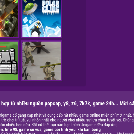
g hợp từ nhiều nguồn popcap, y8, z6, 7k7k, game 24h... Mời c
Unigame cố gắng cập nhật và cung cấp rất nhiều game online miễn phí mới nhất, 
ò chơi trí tuệ, vui nhộn nhất cho người chơi nhiều sự lựa chọn tuyệt vời. Chúng
còn nhiều hơn nữa. Bất cứ thể loại nào bạn thích Unigame đều đáp ứng.
ển
,
line 98
,
game cờ vua
,
game bói tình yêu
,
khi ban bong