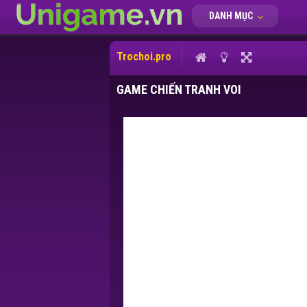
DANH MỤC
Trochoi.pro
GAME CHIẾN TRANH VOI