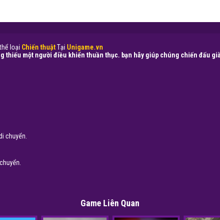
thể loại
Chiến thuật
Tại
Unigame.vn
g thiếu một người điều khiển thuần thục. bạn hãy giúp chúng chiến đấu gi
i chuyển.
 chuyển.
Game Liên Quan