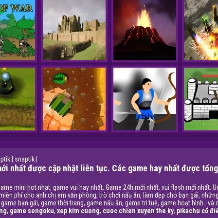
ptik
|
snaptik
|
mới nhất được cập nhật liên tục. Các game hay nhất được tổn
game mini hot nhat, game vui hay nhất, Game 24h mới nhất, vui flash mới nhất. 
n phí cho anh chị em văn phòng, trò chơi nấu ăn, làm đẹp cho bạn gái, những tr
game bạn gái, game thời trang, game nấu ăn, game trí tuệ, game hoạt hình...và 
ng
,
game songoku
,
xep kim cuong
,
cuoc chien xuyen the ky
,
pikachu cổ đi