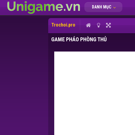
DANH MỤC
Trochoi.pro
GAME PHÁO PHÒNG THỦ