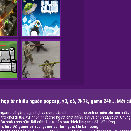
g hợp từ nhiều nguồn popcap, y8, z6, 7k7k, game 24h... Mời c
Unigame cố gắng cập nhật và cung cấp rất nhiều game online miễn phí mới nhất, 
ò chơi trí tuệ, vui nhộn nhất cho người chơi nhiều sự lựa chọn tuyệt vời. Chúng
còn nhiều hơn nữa. Bất cứ thể loại nào bạn thích Unigame đều đáp ứng.
ển
,
line 98
,
game cờ vua
,
game bói tình yêu
,
khi ban bong