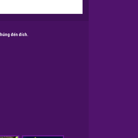
 chúng đến đích.