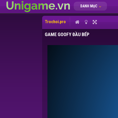
DANH MỤC
Trochoi.pro
GAME GOOFY ĐẦU BẾP