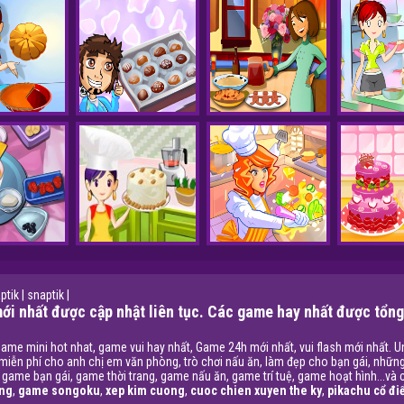
ptik
|
snaptik
|
mới nhất được cập nhật liên tục. Các game hay nhất được tổn
game mini hot nhat, game vui hay nhất, Game 24h mới nhất, vui flash mới nhất. 
n phí cho anh chị em văn phòng, trò chơi nấu ăn, làm đẹp cho bạn gái, những tr
game bạn gái, game thời trang, game nấu ăn, game trí tuệ, game hoạt hình...và 
ng
,
game songoku
,
xep kim cuong
,
cuoc chien xuyen the ky
,
pikachu cổ đi