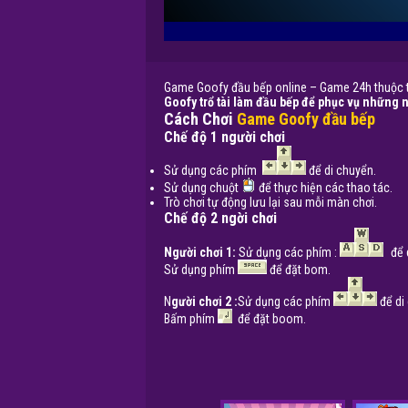
Game Goofy đầu bếp online – Game 24h thuộc 
Goofy trổ tài làm đầu bếp để phục vụ những
Cách Chơi
Game Goofy đầu bếp
Chế độ 1 người chơi
Sử dụng các phím
để di chuyển.
Sử dụng chuột
để thực hiện các thao tác.
Trò chơi tự động lưu lại sau mỗi màn chơi.
Chế độ 2 ngời chơi
Người chơi 1:
Sử dụng các phím :
để d
Sử dụng phím
để đặt bom.
N
gười chơi 2 :
Sử dụng các phím
để di
Bấm phím
để đặt boom.