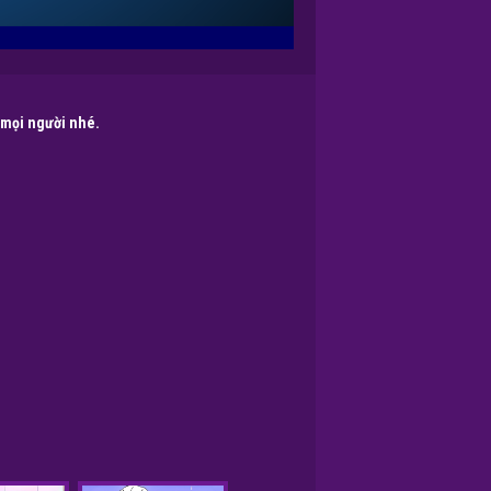
 mọi người nhé.