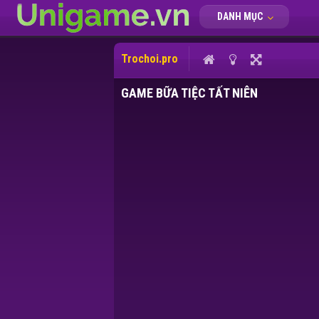
DANH MỤC
Trochoi.pro
GAME BỮA TIỆC TẤT NIÊN