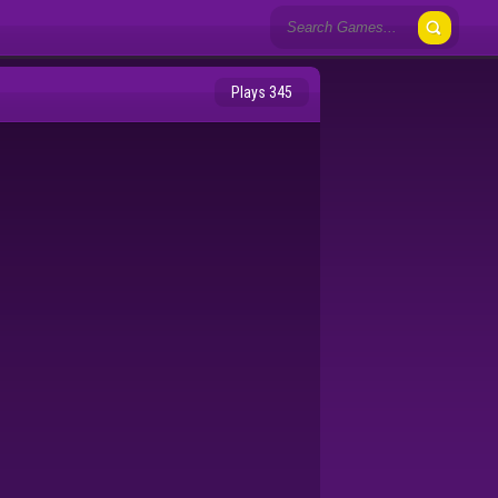
Plays 345