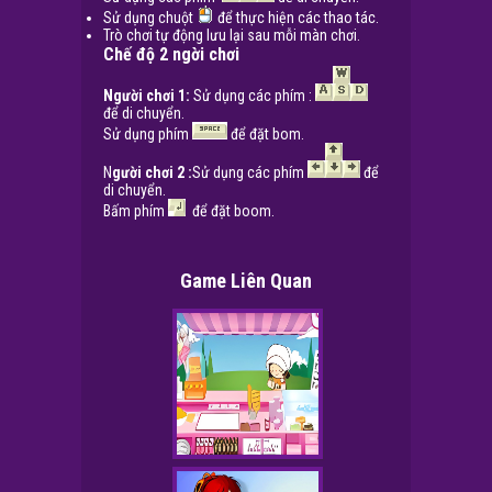
Sử dụng chuột
để thực hiện các thao tác.
Trò chơi tự động lưu lại sau mỗi màn chơi.
Chế độ 2 ngời chơi
Người chơi 1:
Sử dụng các phím :
để di chuyển.
Sử dụng phím
để đặt bom.
N
gười chơi 2 :
Sử dụng các phím
để
di chuyển.
Bấm phím
để đặt boom.
Game Liên Quan