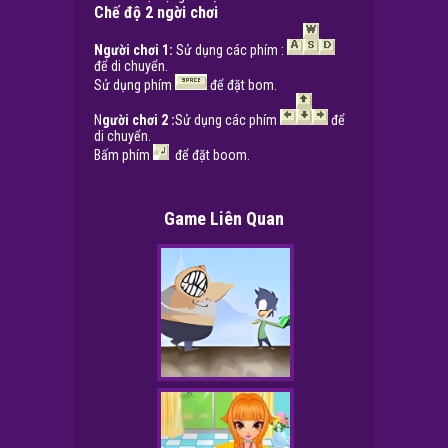
Chế độ 2 ngời chơi
Người chơi 1:
Sử dụng các phím :
để di chuyển.
Sử dụng phím
để đặt bom.
N
gười chơi 2 :
Sử dụng các phím
để
di chuyển.
Bấm phím
để đặt boom.
Game Liên Quan