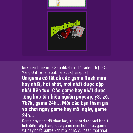
tải video facebook
Snaptik
ktdb
|||
tải video fb
||||
Giá
Vàng Online
|
snaptik
|
snaptik
|
snaptik
|
Unigame có tất cả các game flash mini
hay nhất, hot nhất, mới nhất được cập
nhật liên tục. Các game hay nhất được
tổng hợp từ nhiều nguồn popcap, y8, z6,
7k7k, game 24h... Mời các bạn tham gia
và chơi ngay game hay mỗi ngày, game
24h...
Game hay nhat đã chọn lọc, tro choi được việt hoá +
tính điểm xếp hạng. Các game mini hot nhat, game
vui hay nhất, Game 24h mới nhất, vui flash mới nhất.