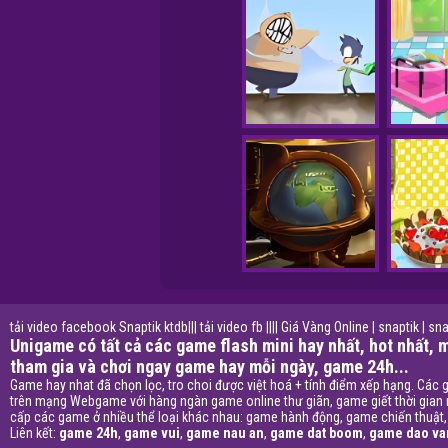
tải video facebook
Snaptik
ktdb
|||
tải video fb
||||
Giá Vàng Online
|
snaptik
|
sna
Unigame có tất cả các game flash mini hay nhất, hot nhất, 
tham gia và chơi ngay game hay mỗi ngày, game 24h...
Game hay nhat đã chọn lọc, tro choi được việt hoá + tính điểm xếp hạng. Các 
trên mạng Webgame với hàng ngàn game online thư giãn, game giết thời gian miễ
cấp các game ở nhiều thể loại khác nhau: game hành động, game chiến thuật, 
Liên kết:
game 24h
,
game vui
,
game nau an
,
game dat boom
,
game dao va