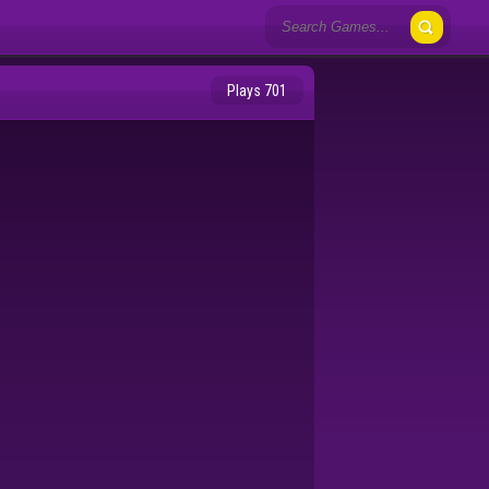
Plays 701