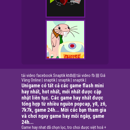
tải video facebook
Snaptik
ktdb
|||
tải video fb
||||
Giá
Vàng Online
|
snaptik
|
snaptik
|
snaptik
|
Unigame có tất cả các game flash mini
hay nhất, hot nhất, mới nhất được cập
nhật liên tục. Các game hay nhất được
tổng hợp từ nhiều nguồn popcap, y8, z6,
7k7k, game 24h... Mời các bạn tham gia
và chơi ngay game hay mỗi ngày, game
24h...
Game hay nhat đã chọn lọc, tro choi được việt hoá +