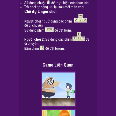
Sử dụng chuột
để thực hiện các thao tác.
Trò chơi tự động lưu lại sau mỗi màn chơi.
Chế độ 2 ngời chơi
Người chơi 1:
Sử dụng các phím :
để di chuyển.
Sử dụng phím
để đặt bom.
N
gười chơi 2 :
Sử dụng các phím
để
di chuyển.
Bấm phím
để đặt boom.
Game Liên Quan