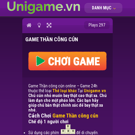
DANH MỤC
Plays 297
GAME THẦN CÔNG CÚN
Game Thần công cún online – Game 24h
thuộc thể loại
Thể loại khác
Tại
Unigame.vn
Chú cún nhỏ muốn bay thật cao thật xa. Chú
làm đạn cho một pháo lớn. Các bạn hãy
giúp chú bắn thật chính xác để bay thật xa
nhé.
Cách Chơi
Game Thần công cún
Chế độ 1 người chơi
Sử dụng các phím
để di chuyển.