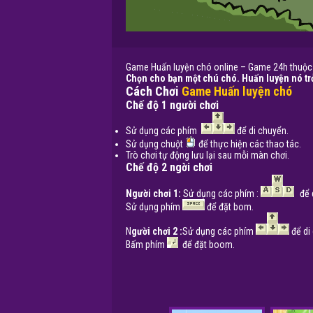
Game Huấn luyện chó online – Game 24h thuộc 
Chọn cho bạn một chú chó. Huấn luyện nó trở
Cách Chơi
Game Huấn luyện chó
Chế độ 1 người chơi
Sử dụng các phím
để di chuyển.
Sử dụng chuột
để thực hiện các thao tác.
Trò chơi tự động lưu lại sau mỗi màn chơi.
Chế độ 2 ngời chơi
Người chơi 1:
Sử dụng các phím :
để d
Sử dụng phím
để đặt bom.
N
gười chơi 2 :
Sử dụng các phím
để di
Bấm phím
để đặt boom.