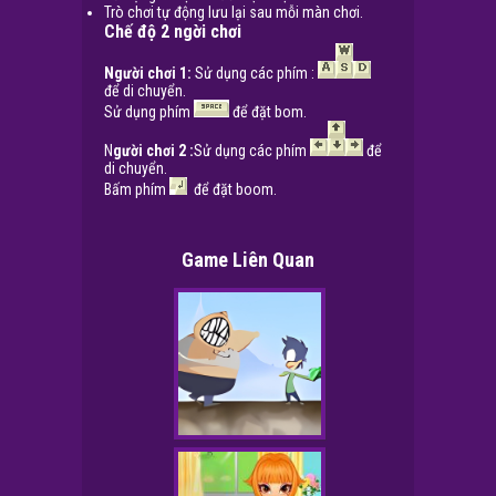
Trò chơi tự động lưu lại sau mỗi màn chơi.
Chế độ 2 ngời chơi
Người chơi 1:
Sử dụng các phím :
để di chuyển.
Sử dụng phím
để đặt bom.
N
gười chơi 2 :
Sử dụng các phím
để
di chuyển.
Bấm phím
để đặt boom.
Game Liên Quan