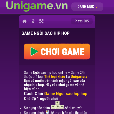
DANH MỤC
Plays 305
GAME NGÔI SAO HIP HOP
Game Ngôi sao hip hop online – Game 24h
thuộc thể loại
Thể loại khác
Tại
Unigame.vn
Bạn có muốn trở thành một ngôi sao của
nhạc hip hop. Hãy vào chơi game và thể
hiện mình.
Cách Chơi
Game Ngôi sao hip hop
Chế độ 1 người chơi
Sử dụng các phím
để di chuyển.
Sử dụng chuột
để thực hiện các thao tác.