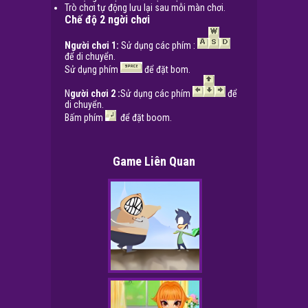
Trò chơi tự động lưu lại sau mỗi màn chơi.
Chế độ 2 ngời chơi
Người chơi 1:
Sử dụng các phím :
để di chuyển.
Sử dụng phím
để đặt bom.
N
gười chơi 2 :
Sử dụng các phím
để
di chuyển.
Bấm phím
để đặt boom.
Game Liên Quan