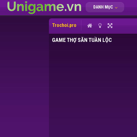
DANH MỤC
Trochoi.pro
GAME THỢ SĂN TUẦN LỘC