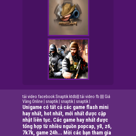
tải video facebook
Snaptik
ktdb
|||
tải video fb
||||
Giá
Vàng Online
|
snaptik
|
snaptik
|
snaptik
|
Unigame có tất cả các game flash mini
hay nhất, hot nhất, mới nhất được cập
nhật liên tục. Các game hay nhất được
tổng hợp từ nhiều nguồn popcap, y8, z6,
7k7k, game 24h... Mời các bạn tham gia