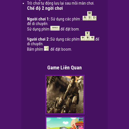
Trò chơi tự động lưu lại sau mỗi màn chơi.
Chế độ 2 ngời chơi
Người chơi 1:
Sử dụng các phím :
để di chuyển.
Sử dụng phím
để đặt bom.
N
gười chơi 2 :
Sử dụng các phím
để
di chuyển.
Bấm phím
để đặt boom.
Game Liên Quan