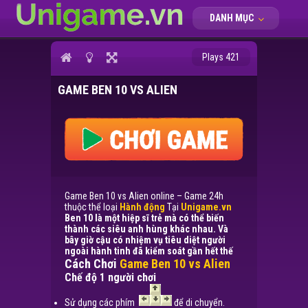
DANH MỤC
Plays 421
GAME BEN 10 VS ALIEN
Game Ben 10 vs Alien online – Game 24h
thuộc thể loại
Hành động
Tại
Unigame.vn
Ben 10 là một hiệp sĩ trẻ mà có thể biến
thành các siêu anh hùng khác nhau. Và
bây giờ cậu có nhiệm vụ tiêu diệt người
ngoài hành tinh đã kiểm soát gần hết thế
Cách Chơi
Game Ben 10 vs Alien
Chế độ 1 người chơi
Sử dụng các phím
để di chuyển.