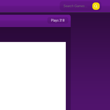
Plays 318