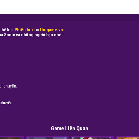
thể loại
Phiêu lưu
Tại
Unigame.vn
ủa Sonic và những người bạn nhé !
i chuyển.
 chuyển.
Game Liên Quan