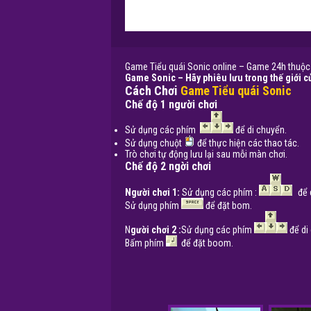
Game Tiểu quái Sonic online – Game 24h thuộc 
Game Sonic – Hãy phiêu lưu trong thế giới c
Cách Chơi
Game Tiểu quái Sonic
Chế độ 1 người chơi
Sử dụng các phím
để di chuyển.
Sử dụng chuột
để thực hiện các thao tác.
Trò chơi tự động lưu lại sau mỗi màn chơi.
Chế độ 2 ngời chơi
Người chơi 1:
Sử dụng các phím :
để d
Sử dụng phím
để đặt bom.
N
gười chơi 2 :
Sử dụng các phím
để di
Bấm phím
để đặt boom.