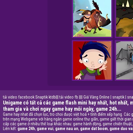
tải video facebook
Snaptik
ktdb
|||
tải video fb
||||
Giá Vàng Online
|
snaptik
|
sna
Unigame có tất cả các game flash mini hay nhất, hot nhất, 
tham gia và chơi ngay game hay mỗi ngày, game 24h...
Game hay nhat đã chọn lọc, tro choi được việt hoá + tính điểm xếp hạng. Các 
trên mạng Webgame với hàng ngàn game online thư giãn, game giết thời gian miễ
cấp các game ở nhiều thể loại khác nhau: game hành động, game chiến thuật, 
Liên kết:
game 24h
,
game vui
,
game nau an
,
game dat boom
,
game dao va