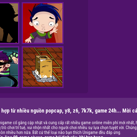
g hợp từ nhiều nguồn popcap, y8, z6, 7k7k, game 24h... Mời c
Unigame cố gắng cập nhật và cung cấp rất nhiều game online miễn phí mới nhất, 
ò chơi trí tuệ, vui nhộn nhất cho người chơi nhiều sự lựa chọn tuyệt vời. Chúng
còn nhiều hơn nữa. Bất cứ thể loại nào bạn thích Unigame đều đáp ứng.