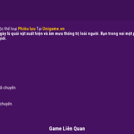
ộc thể loại
Phiêu lưu
Tại
Unigame.vn
ày lũ quái vật xuất hiện và âm mưu thống trị loài người. Bạn trong vai một 
iới.
i chuyển.
 chuyển.
Game Liên Quan