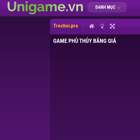
DANH MỤC
Trochoi.pro
GAME PHÙ THỦY BĂNG GIÁ