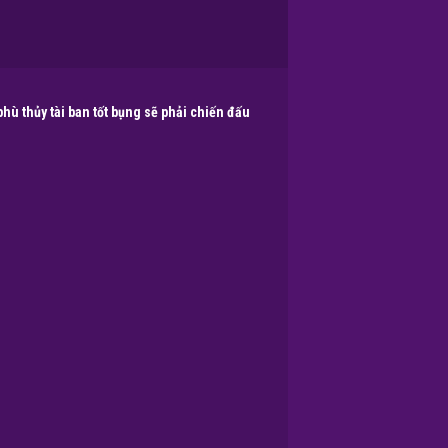
phù thủy tài ban tốt bụng sẽ phải chiến đấu