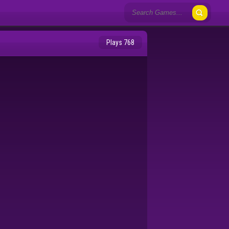
Plays 768