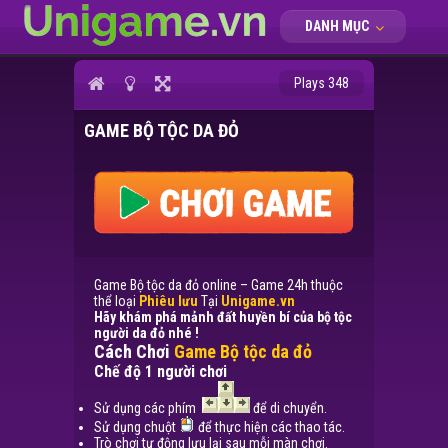
DANH MỤC
Plays 348
GAME BỘ TỘC DA ĐỎ
Game Bộ tộc da đỏ online – Game 24h thuộc
thể loại
Phiêu lưu
Tại
Unigame.vn
Hãy khám phá mảnh đất huyền bí của bộ tộc
người da đỏ nhé !
Cách Chơi
Game Bộ tộc da đỏ
Chế độ 1 người chơi
Sử dụng các phím
để di chuyển.
Sử dụng chuột
để thực hiện các thao tác.
Trò chơi tự động lưu lại sau mỗi màn chơi.