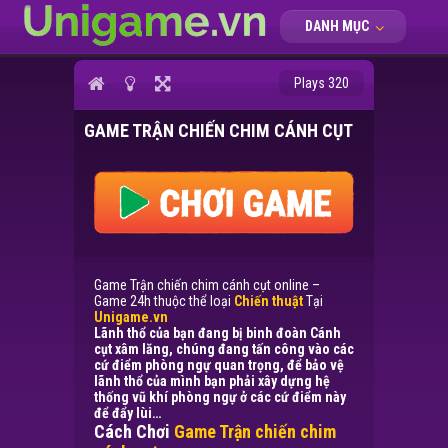
DANH MỤC
Plays 320
GAME TRẬN CHIẾN CHIM CÁNH CỤT
Game Trận chiến chim cánh cụt online –
Game 24h thuộc thể loại
Chiến thuật
Tại
Unigame.vn
Lãnh thổ của bạn đang bị binh đoàn Cánh
cụt xâm lăng, chúng đang tấn công vào các
cứ điểm phòng ngự quan trọng, để bảo vệ
lãnh thổ của mình bạn phải xây dựng hệ
thống vũ khí phòng ngự ở các cứ điểm này
để đẩy lùi…
Cách Chơi
Game Trận chiến chim