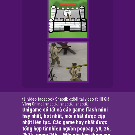
tải video facebook
Snaptik
ktdb
|||
tải video fb
||||
Giá
Vàng Online
|
snaptik
|
snaptik
|
snaptik
|
Unigame có tất cả các game flash mini
hay nhất, hot nhất, mới nhất được cập
nhật liên tục. Các game hay nhất được
tổng hợp từ nhiều nguồn popcap, y8, z6,
7k7k, game 24h... Mời các bạn tham gia