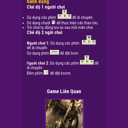
hành động
Chế độ 1 người chơi
Sử dụng các phím
để di chuyển.
Sử dụng chuột
để thực hiện các thao tác.
Trò chơi tự động lưu lại sau mỗi màn chơi.
Chế độ 2 ngời chơi
Người chơi 1:
Sử dụng các phím :
để di chuyển.
Sử dụng phím
để đặt bom.
N
gười chơi 2 :
Sử dụng các phím
để
di chuyển.
Bấm phím
để đặt boom.
Game Liên Quan