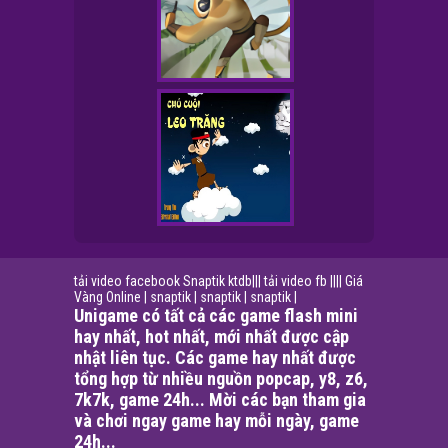
tải video facebook
Snaptik
ktdb
|||
tải video fb
||||
Giá
Vàng Online
|
snaptik
|
snaptik
|
snaptik
|
Unigame có tất cả các game flash mini
hay nhất, hot nhất, mới nhất được cập
nhật liên tục. Các game hay nhất được
tổng hợp từ nhiều nguồn popcap, y8, z6,
7k7k, game 24h... Mời các bạn tham gia
và chơi ngay game hay mỗi ngày, game
24h...