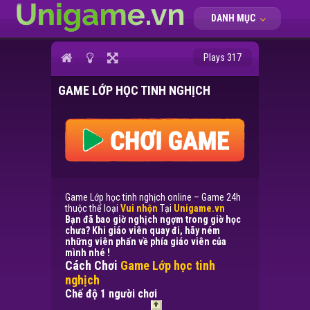
DANH MỤC
Plays 317
GAME LỚP HỌC TINH NGHỊCH
Game Lớp học tinh nghịch online – Game 24h
thuộc thể loại
Vui nhộn
Tại
Unigame.vn
Bạn đã bao giờ nghịch ngợm trong giờ học
chưa? Khi giáo viên quay đi, hãy ném
những viên phấn về phía giáo viên của
mình nhé !
Cách Chơi
Game Lớp học tinh
nghịch
Chế độ 1 người chơi