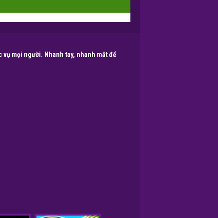
ục vụ mọi người. Nhanh tay, nhanh mắt để