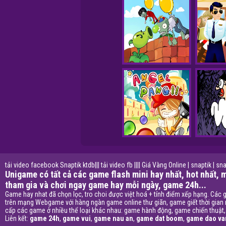
tải video facebook
Snaptik
ktdb
|||
tải video fb
||||
Giá Vàng Online
|
snaptik
|
sna
Unigame có tất cả các game flash mini hay nhất, hot nhất, 
tham gia và chơi ngay game hay mỗi ngày, game 24h...
Game hay nhat đã chọn lọc, tro choi được việt hoá + tính điểm xếp hạng. Các 
trên mạng Webgame với hàng ngàn game online thư giãn, game giết thời gian miễ
cấp các game ở nhiều thể loại khác nhau: game hành động, game chiến thuật, 
Liên kết:
game 24h
,
game vui
,
game nau an
,
game dat boom
,
game dao va