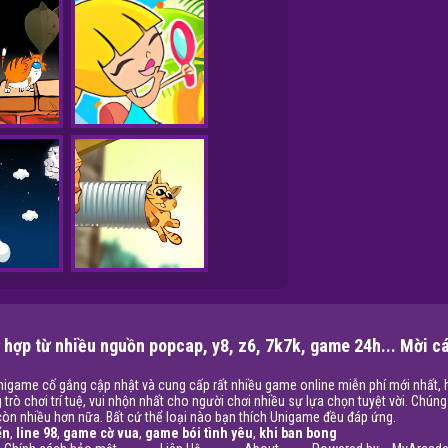
g hợp từ nhiều nguồn popcap, y8, z6, 7k7k, game 24h... Mời c
Unigame cố gắng cập nhật và cung cấp rất nhiều game online miễn phí mới nhất, 
ò chơi trí tuệ, vui nhộn nhất cho người chơi nhiều sự lựa chọn tuyệt vời. Chúng
còn nhiều hơn nữa. Bất cứ thể loại nào bạn thích Unigame đều đáp ứng.
ển
,
line 98
,
game cờ vua
,
game bói tình yêu
,
khi ban bong