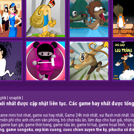
ptik
|
snaptik
|
mới nhất được cập nhật liên tục. Các game hay nhất được tổn
game mini hot nhat, game vui hay nhất, Game 24h mới nhất, vui flash mới nhất. 
n phí cho anh chị em văn phòng, trò chơi nấu ăn, làm đẹp cho bạn gái, những tr
game bạn gái, game thời trang, game nấu ăn, game trí tuệ, game hoạt hình...và 
ng
,
game songoku
,
xep kim cuong
,
cuoc chien xuyen the ky
,
pikachu cổ đi