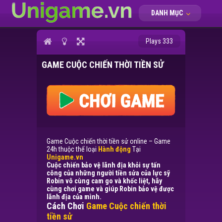
DANH MỤC
Plays 333
GAME CUỘC CHIẾN THỜI TIỀN SỬ
Game Cuộc chiến thời tiền sử online – Game
24h thuộc thể loại
Hành động
Tại
Unigame.vn
Cuộc chiến bảo vệ lãnh địa khỏi sự tấn
công của những người tiền sửa của lực sỹ
Robin vô cùng cam go và khốc liệt, hãy
cùng chơi game và giúp Robin bảo vệ được
lãnh địa của mình.
Cách Chơi
Game Cuộc chiến thời
tiền sử