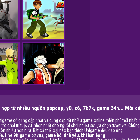
g hợp từ nhiều nguồn popcap, y8, z6, 7k7k, game 24h... Mời c
Unigame cố gắng cập nhật và cung cấp rất nhiều game online miễn phí mới nhất, 
ò chơi trí tuệ, vui nhộn nhất cho người chơi nhiều sự lựa chọn tuyệt vời. Chúng
còn nhiều hơn nữa. Bất cứ thể loại nào bạn thích Unigame đều đáp ứng.
ển
,
line 98
,
game cờ vua
,
game bói tình yêu
,
khi ban bong