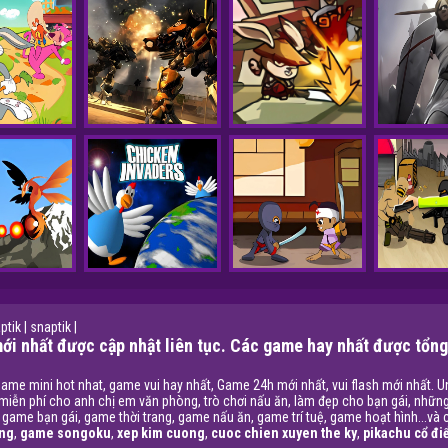
ptik
|
snaptik
|
mới nhất được cập nhật liên tục. Các game hay nhất được tổn
game mini hot nhat, game vui hay nhất, Game 24h mới nhất, vui flash mới nhất. 
n phí cho anh chị em văn phòng, trò chơi nấu ăn, làm đẹp cho bạn gái, những tr
game bạn gái, game thời trang, game nấu ăn, game trí tuệ, game hoạt hình...và 
ng
,
game songoku
,
xep kim cuong
,
cuoc chien xuyen the ky
,
pikachu cổ đi