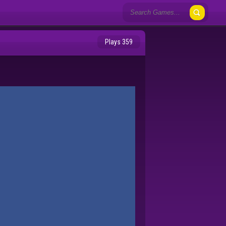
Plays 359