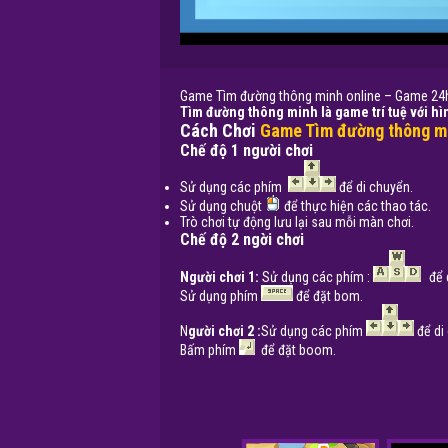
Game Tìm đường thông minh online – Game 24h
Tìm đường thông minh là game trí tuệ với hìn
Cách Chơi
Game Tìm đường thông m
Chế độ 1 người chơi
Sử dụng các phím
để di chuyển.
Sử dụng chuột
để thực hiện các thao tác.
Trò chơi tự động lưu lại sau mỗi màn chơi.
Chế độ 2 ngời chơi
Người chơi 1:
Sử dụng các phím :
để d
Sử dụng phím
để đặt bom.
N
gười chơi 2 :
Sử dụng các phím
để di
Bấm phím
để đặt boom.