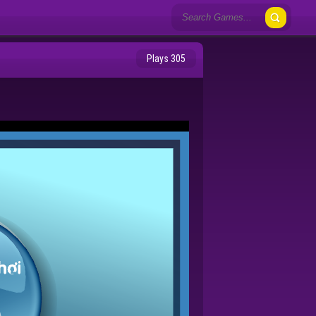
Plays 305