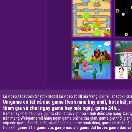
tải video facebook
Snaptik
ktdb
|||
tải video fb
||||
Giá Vàng Online
|
snaptik
|
sna
Unigame có tất cả các game flash mini hay nhất, hot nhất, 
tham gia và chơi ngay game hay mỗi ngày, game 24h...
Game hay nhat đã chọn lọc, tro choi được việt hoá + tính điểm xếp hạng. Các 
trên mạng Webgame với hàng ngàn game online thư giãn, game giết thời gian miễ
cấp các game ở nhiều thể loại khác nhau: game hành động, game chiến thuật, 
Liên kết:
game 24h
,
game vui
,
game nau an
,
game dat boom
,
game dao va