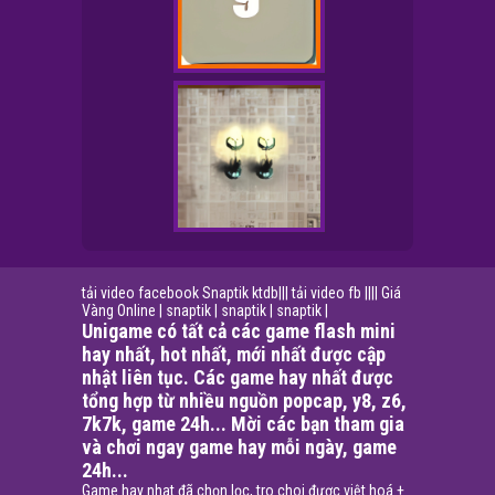
tải video facebook
Snaptik
ktdb
|||
tải video fb
||||
Giá
Vàng Online
|
snaptik
|
snaptik
|
snaptik
|
Unigame có tất cả các game flash mini
hay nhất, hot nhất, mới nhất được cập
nhật liên tục. Các game hay nhất được
tổng hợp từ nhiều nguồn popcap, y8, z6,
7k7k, game 24h... Mời các bạn tham gia
và chơi ngay game hay mỗi ngày, game
24h...
Game hay nhat đã chọn lọc, tro choi được việt hoá +