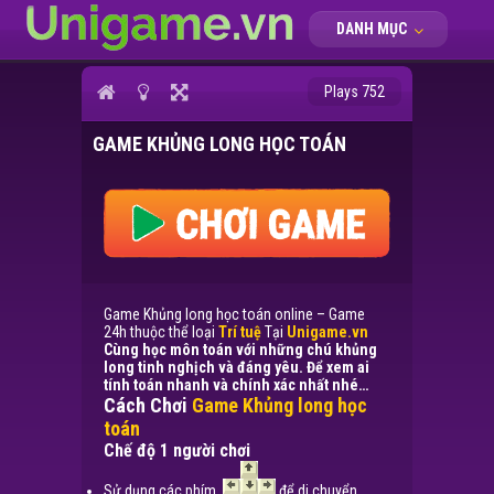
DANH MỤC
Plays 752
GAME KHỦNG LONG HỌC TOÁN
Game Khủng long học toán online – Game
24h thuộc thể loại
Trí tuệ
Tại
Unigame.vn
Cùng học môn toán với những chú khủng
long tinh nghịch và đáng yêu. Để xem ai
tính toán nhanh và chính xác nhất nhé…
Cách Chơi
Game Khủng long học
toán
Chế độ 1 người chơi
Sử dụng các phím
để di chuyển.