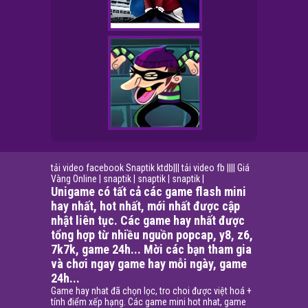
tải video facebook
Snaptik
ktdb
|||
tải video fb
||||
Giá
Vàng Online
|
snaptik
|
snaptik
|
snaptik
|
Unigame có tất cả các game flash mini
hay nhất, hot nhất, mới nhất được cập
nhật liên tục. Các game hay nhất được
tổng hợp từ nhiều nguồn popcap, y8, z6,
7k7k, game 24h... Mời các bạn tham gia
và chơi ngay game hay mỗi ngày, game
24h...
Game hay nhat đã chọn lọc, tro choi được việt hoá +
tính điểm xếp hạng. Các game mini hot nhat, game