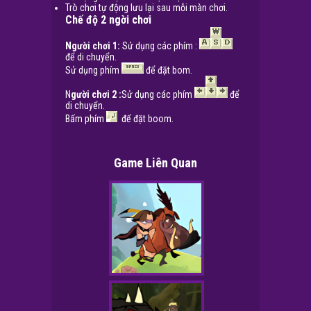
Trò chơi tự động lưu lại sau mỗi màn chơi.
Chế độ 2 ngời chơi
Người chơi 1:
Sử dụng các phím :
để di chuyển.
Sử dụng phím
để đặt bom.
N
gười chơi 2 :
Sử dụng các phím
để
di chuyển.
Bấm phím
để đặt boom.
Game Liên Quan