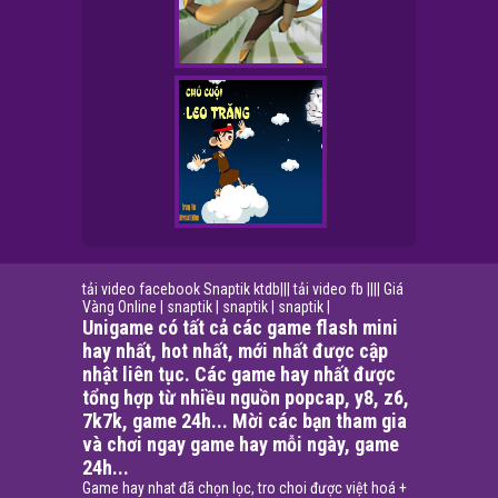
tải video facebook
Snaptik
ktdb
|||
tải video fb
||||
Giá
Vàng Online
|
snaptik
|
snaptik
|
snaptik
|
Unigame có tất cả các game flash mini
hay nhất, hot nhất, mới nhất được cập
nhật liên tục. Các game hay nhất được
tổng hợp từ nhiều nguồn popcap, y8, z6,
7k7k, game 24h... Mời các bạn tham gia
và chơi ngay game hay mỗi ngày, game
24h...
Game hay nhat đã chọn lọc, tro choi được việt hoá +