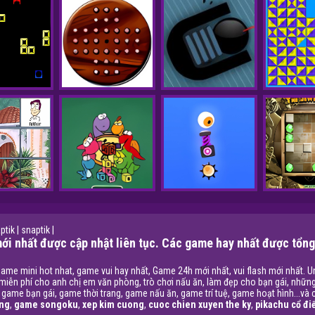
ptik
|
snaptik
|
mới nhất được cập nhật liên tục. Các game hay nhất được tổn
game mini hot nhat, game vui hay nhất, Game 24h mới nhất, vui flash mới nhất. 
n phí cho anh chị em văn phòng, trò chơi nấu ăn, làm đẹp cho bạn gái, những tr
game bạn gái, game thời trang, game nấu ăn, game trí tuệ, game hoạt hình...và 
ng
,
game songoku
,
xep kim cuong
,
cuoc chien xuyen the ky
,
pikachu cổ đi