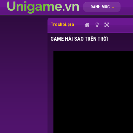
DANH MỤC
Trochoi.pro
GAME HÁI SAO TRÊN TRỜI