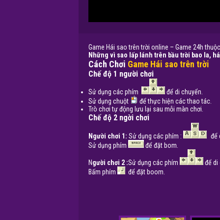
Game Hái sao trên trời online – Game 24h thuộc
Những vì sao lấp lánh trên bầu trời bao la, 
Cách Chơi
Game Hái sao trên trời
Chế độ 1 người chơi
Sử dụng các phím
để di chuyển.
Sử dụng chuột
để thực hiện các thao tác.
Trò chơi tự động lưu lại sau mỗi màn chơi.
Chế độ 2 ngời chơi
Người chơi 1:
Sử dụng các phím :
để d
Sử dụng phím
để đặt bom.
N
gười chơi 2 :
Sử dụng các phím
để di
Bấm phím
để đặt boom.