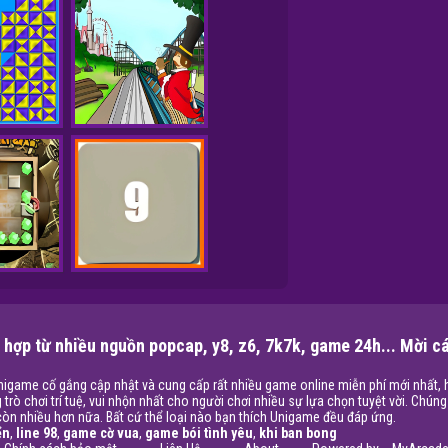
g hợp từ nhiều nguồn popcap, y8, z6, 7k7k, game 24h... Mời c
Unigame cố gắng cập nhật và cung cấp rất nhiều game online miễn phí mới nhất, 
ò chơi trí tuệ, vui nhộn nhất cho người chơi nhiều sự lựa chọn tuyệt vời. Chúng
còn nhiều hơn nữa. Bất cứ thể loại nào bạn thích Unigame đều đáp ứng.
ển
,
line 98
,
game cờ vua
,
game bói tình yêu
,
khi ban bong