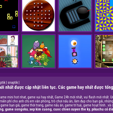
ptik
|
snaptik
|
mới nhất được cập nhật liên tục. Các game hay nhất được tổn
game mini hot nhat, game vui hay nhất, Game 24h mới nhất, vui flash mới nhất. 
n phí cho anh chị em văn phòng, trò chơi nấu ăn, làm đẹp cho bạn gái, những tr
game bạn gái, game thời trang, game nấu ăn, game trí tuệ, game hoạt hình...và 
ng
,
game songoku
,
xep kim cuong
,
cuoc chien xuyen the ky
,
pikachu cổ đi