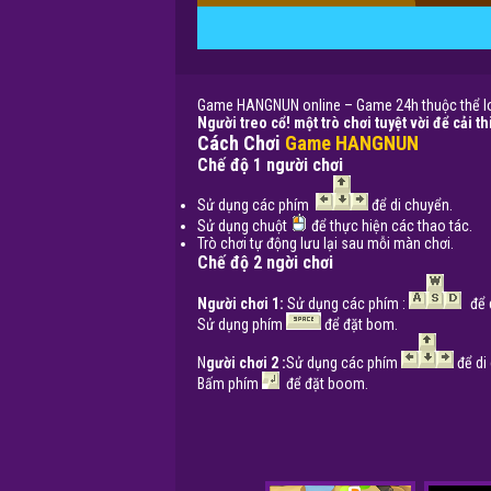
Game HANGNUN online – Game 24h thuộc thể l
Người treo cổ! một trò chơi tuyệt vời để cải
Cách Chơi
Game HANGNUN
Chế độ 1 người chơi
Sử dụng các phím
để di chuyển.
Sử dụng chuột
để thực hiện các thao tác.
Trò chơi tự động lưu lại sau mỗi màn chơi.
Chế độ 2 ngời chơi
Người chơi 1:
Sử dụng các phím :
để d
Sử dụng phím
để đặt bom.
N
gười chơi 2 :
Sử dụng các phím
để di
Bấm phím
để đặt boom.