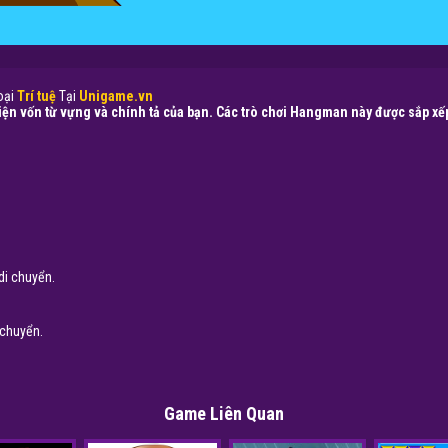
oại
Trí tuệ
Tại
Unigame.vn
 thiện vốn từ vựng và chính tả của bạn. Các trò chơi Hangman này được sắp xế
i chuyển.
 chuyển.
Game Liên Quan