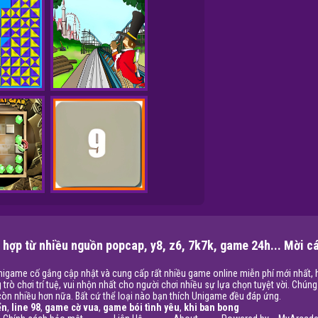
g hợp từ nhiều nguồn popcap, y8, z6, 7k7k, game 24h... Mời c
Unigame cố gắng cập nhật và cung cấp rất nhiều game online miễn phí mới nhất, 
ò chơi trí tuệ, vui nhộn nhất cho người chơi nhiều sự lựa chọn tuyệt vời. Chúng
còn nhiều hơn nữa. Bất cứ thể loại nào bạn thích Unigame đều đáp ứng.
ển
,
line 98
,
game cờ vua
,
game bói tình yêu
,
khi ban bong