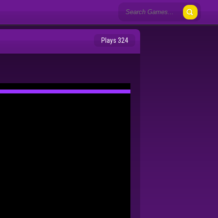
Plays 324