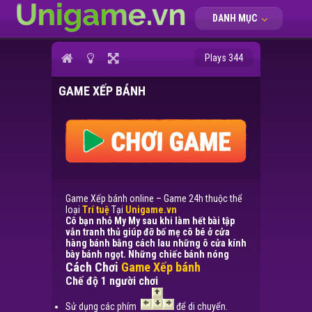
DANH MỤC
Plays 344
GAME XẾP BÁNH
Game Xếp bánh online – Game 24h thuộc thể
loại
Trí tuệ
Tại
Unigame.vn
Cô bạn nhỏ My My sau khi làm hết bài tập
vẫn tranh thủ giúp đỡ bố mẹ cô bé ở cửa
hàng bánh bằng cách lau những ô cửa kính
bày bánh ngọt. Những chiếc bánh nóng
Cách Chơi
Game Xếp bánh
Chế độ 1 người chơi
Sử dụng các phím
để di chuyển.