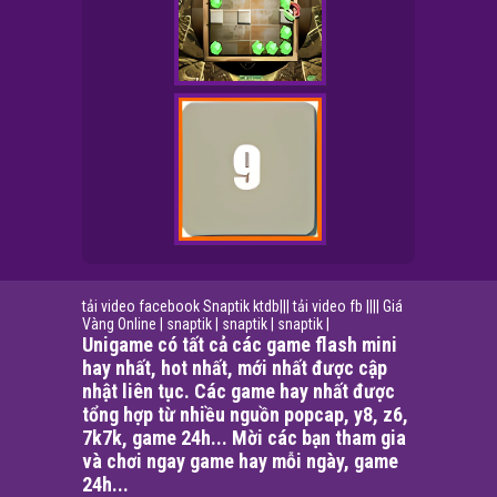
tải video facebook
Snaptik
ktdb
|||
tải video fb
||||
Giá
Vàng Online
|
snaptik
|
snaptik
|
snaptik
|
Unigame có tất cả các game flash mini
hay nhất, hot nhất, mới nhất được cập
nhật liên tục. Các game hay nhất được
tổng hợp từ nhiều nguồn popcap, y8, z6,
7k7k, game 24h... Mời các bạn tham gia
và chơi ngay game hay mỗi ngày, game
24h...