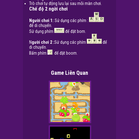
Trò chơi tự động lưu lại sau mỗi màn chơi.
Chế độ 2 ngời chơi
Người chơi 1:
Sử dụng các phím :
để di chuyển.
Sử dụng phím
để đặt bom.
N
gười chơi 2 :
Sử dụng các phím
để
di chuyển.
Bấm phím
để đặt boom.
Game Liên Quan