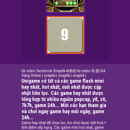
tải video facebook
Snaptik
ktdb
|||
tải video fb
||||
Giá
Vàng Online
|
snaptik
|
snaptik
|
snaptik
|
Unigame có tất cả các game flash mini
hay nhất, hot nhất, mới nhất được cập
nhật liên tục. Các game hay nhất được
tổng hợp từ nhiều nguồn popcap, y8, z6,
7k7k, game 24h... Mời các bạn tham gia
và chơi ngay game hay mỗi ngày, game
24h...
Game hay nhat đã chọn lọc, tro choi được việt hoá +
tính điểm xếp hạng. Các game mini hot nhat, game