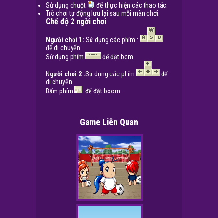
Sử dụng chuột
để thực hiện các thao tác.
Trò chơi tự động lưu lại sau mỗi màn chơi.
Chế độ 2 ngời chơi
Người chơi 1:
Sử dụng các phím :
để di chuyển.
Sử dụng phím
để đặt bom.
N
gười chơi 2 :
Sử dụng các phím
để
di chuyển.
Bấm phím
để đặt boom.
Game Liên Quan