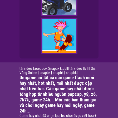
tải video facebook
Snaptik
ktdb
|||
tải video fb
||||
Giá
Vàng Online
|
snaptik
|
snaptik
|
snaptik
|
Unigame có tất cả các game flash mini
hay nhất, hot nhất, mới nhất được cập
nhật liên tục. Các game hay nhất được
tổng hợp từ nhiều nguồn popcap, y8, z6,
7k7k, game 24h... Mời các bạn tham gia
và chơi ngay game hay mỗi ngày, game
24h...
Game hay nhat đã chọn lọc, tro choi được việt hoá +