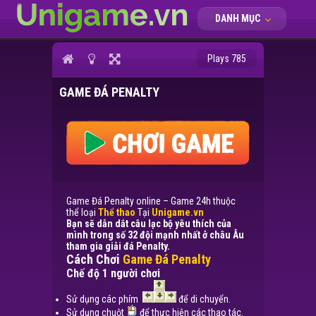
DANH MỤC
Plays 785
GAME ĐÁ PENALTY
Game Đá Penalty online – Game 24h thuộc
thể loại
Thể thao
Tại
Unigame.vn
Bạn sẽ dẫn dắt câu lạc bộ yêu thích của
mình trong số 32 đội mạnh nhất ở châu Âu
tham gia giải đá Penalty.
Cách Chơi
Game Đá Penalty
Chế độ 1 người chơi
Sử dụng các phím
để di chuyển.
Sử dụng chuột
để thực hiện các thao tác.