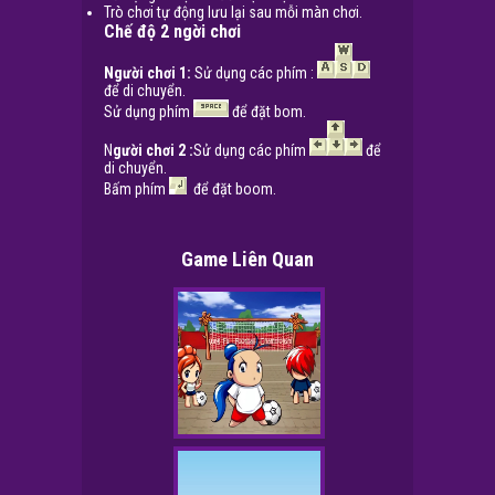
Trò chơi tự động lưu lại sau mỗi màn chơi.
Chế độ 2 ngời chơi
Người chơi 1:
Sử dụng các phím :
để di chuyển.
Sử dụng phím
để đặt bom.
N
gười chơi 2 :
Sử dụng các phím
để
di chuyển.
Bấm phím
để đặt boom.
Game Liên Quan