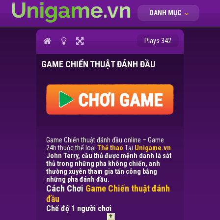
DANH MỤC
Plays 342
GAME CHIẾN THUẬT ĐÁNH ĐẦU
Game Chiến thuật đánh đầu online – Game
24h thuộc thể loại
Thể thao
Tại
Unigame.vn
John Terry, cầu thủ được mệnh danh là sát
thủ trong những pha không chiến, anh
thường xuyên tham gia tấn công bằng
những pha đánh đầu.
Cách Chơi
Game Chiến thuật đánh
đầu
Chế độ 1 người chơi