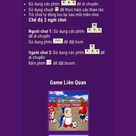
Sử dụng các phím
để di chuyển.
Sử dụng chuột
để thực hiện các thao tác.
Trò chơi tự động lưu lại sau mỗi màn chơi.
Chế độ 2 ngời chơi
Người chơi 1:
Sử dụng các phím :
để di chuyển.
Sử dụng phím
để đặt bom.
N
gười chơi 2 :
Sử dụng các phím
để
di chuyển.
Bấm phím
để đặt boom.
Game Liên Quan