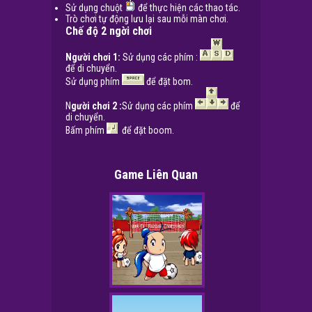
Sử dụng chuột
để thực hiện các thao tác.
Trò chơi tự động lưu lại sau mỗi màn chơi.
Chế độ 2 ngời chơi
Người chơi 1:
Sử dụng các phím :
để di chuyển.
Sử dụng phím
để đặt bom.
N
gười chơi 2 :
Sử dụng các phím
để
di chuyển.
Bấm phím
để đặt boom.
Game Liên Quan