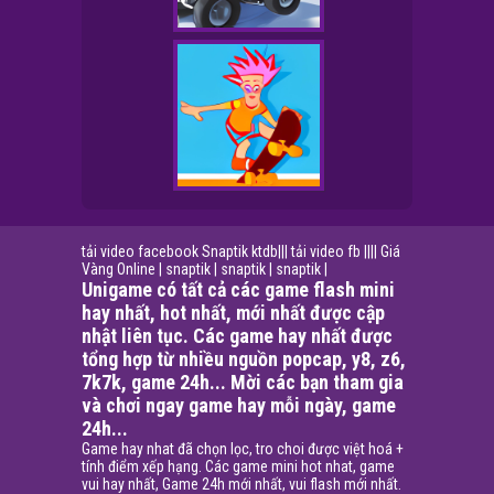
tải video facebook
Snaptik
ktdb
|||
tải video fb
||||
Giá
Vàng Online
|
snaptik
|
snaptik
|
snaptik
|
Unigame có tất cả các game flash mini
hay nhất, hot nhất, mới nhất được cập
nhật liên tục. Các game hay nhất được
tổng hợp từ nhiều nguồn popcap, y8, z6,
7k7k, game 24h... Mời các bạn tham gia
và chơi ngay game hay mỗi ngày, game
24h...
Game hay nhat đã chọn lọc, tro choi được việt hoá +
tính điểm xếp hạng. Các game mini hot nhat, game
vui hay nhất, Game 24h mới nhất, vui flash mới nhất.