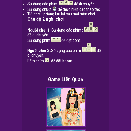
Sử dụng các phím
để di chuyển.
Sử dụng chuột
để thực hiện các thao tác.
Trò chơi tự động lưu lại sau mỗi màn chơi.
Chế độ 2 ngời chơi
Người chơi 1:
Sử dụng các phím :
để di chuyển.
Sử dụng phím
để đặt bom.
N
gười chơi 2 :
Sử dụng các phím
để
di chuyển.
Bấm phím
để đặt boom.
Game Liên Quan