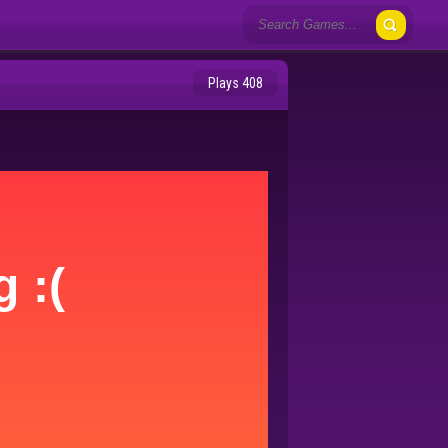
Plays 408