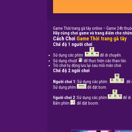
Game Thời trang gà tây online – Game 24h thuộ
Hãy cùng chơi game và trang điểm cho những 
Cách Chơi
Game Thời trang gà tây
Chế độ 1 người chơi
Sử dụng các phím
để di chuyển.
Sử dụng chuột
để thực hiện các thao tác.
Trò chơi tự động lưu lại sau mỗi màn chơi.
Chế độ 2 ngời chơi
Người chơi 1:
Sử dụng các phím :
để d
Sử dụng phím
để đặt bom.
N
gười chơi 2 :
Sử dụng các phím
để di
Bấm phím
để đặt boom.