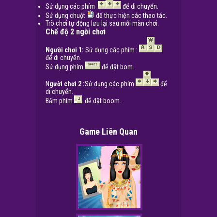
Sử dụng các phím
để di chuyển.
Sử dụng chuột
để thực hiện các thao tác.
Trò chơi tự động lưu lại sau mỗi màn chơi.
Chế độ 2 ngời chơi
Người chơi 1:
Sử dụng các phím :
để di chuyển.
Sử dụng phím
để đặt bom.
N
gười chơi 2 :
Sử dụng các phím
để
di chuyển.
Bấm phím
để đặt boom.
Game Liên Quan