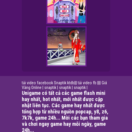
tải video facebook
Snaptik
ktdb
|||
tải video fb
||||
Giá
Vàng Online
|
snaptik
|
snaptik
|
snaptik
|
Unigame có tất cả các game flash mini
hay nhất, hot nhất, mới nhất được cập
nhật liên tục. Các game hay nhất được
tổng hợp từ nhiều nguồn popcap, y8, z6,
7k7k, game 24h... Mời các bạn tham gia
và chơi ngay game hay mỗi ngày, game
24h...