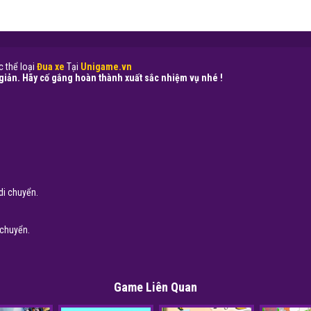
 thể loại
Đua xe
Tại
Unigame.vn
giản. Hãy cố gắng hoàn thành xuất sắc nhiệm vụ nhé !
i chuyển.
 chuyển.
Game Liên Quan