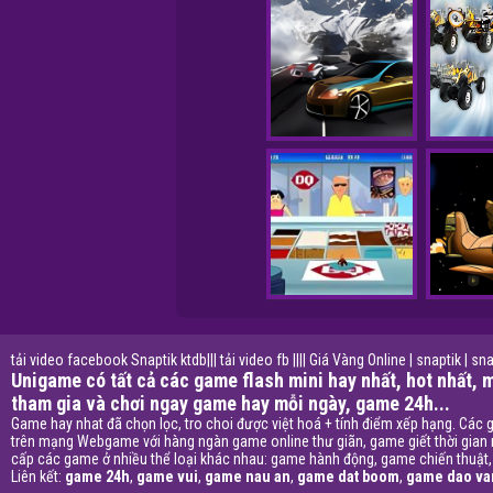
tải video facebook
Snaptik
ktdb
|||
tải video fb
||||
Giá Vàng Online
|
snaptik
|
sna
Unigame có tất cả các game flash mini hay nhất, hot nhất, 
tham gia và chơi ngay game hay mỗi ngày, game 24h...
Game hay nhat đã chọn lọc, tro choi được việt hoá + tính điểm xếp hạng. Các 
trên mạng Webgame với hàng ngàn game online thư giãn, game giết thời gian miễ
cấp các game ở nhiều thể loại khác nhau: game hành động, game chiến thuật, 
Liên kết:
game 24h
,
game vui
,
game nau an
,
game dat boom
,
game dao va