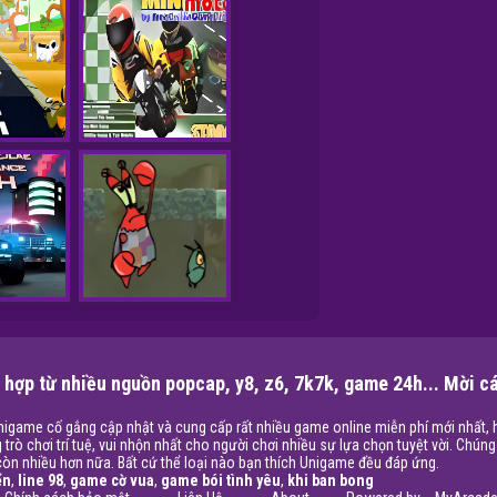
g hợp từ nhiều nguồn popcap, y8, z6, 7k7k, game 24h... Mời c
Unigame cố gắng cập nhật và cung cấp rất nhiều game online miễn phí mới nhất, 
ò chơi trí tuệ, vui nhộn nhất cho người chơi nhiều sự lựa chọn tuyệt vời. Chúng
còn nhiều hơn nữa. Bất cứ thể loại nào bạn thích Unigame đều đáp ứng.
ển
,
line 98
,
game cờ vua
,
game bói tình yêu
,
khi ban bong