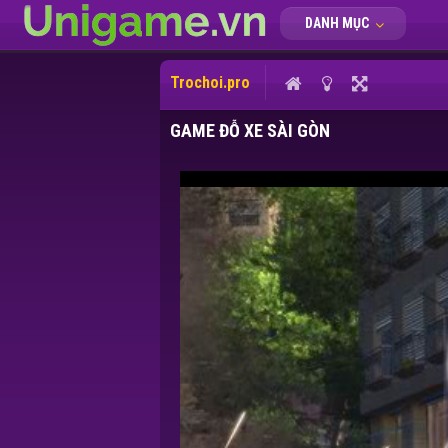
DANH MỤC
Trochoi.pro
GAME ĐỖ XE SÀI GÒN