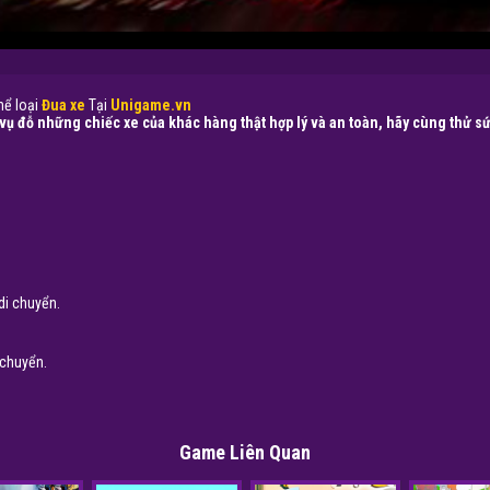
hể loại
Đua xe
Tại
Unigame.vn
 đỗ những chiếc xe của khác hàng thật hợp lý và an toàn, hãy cùng thử sức
i chuyển.
 chuyển.
Game Liên Quan